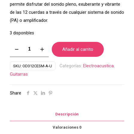
permite disfrutar del sonido pleno, exuberante y vibrante
de las 12 cuerdas a través de cualquier sistema de sonido
(PA) o amplificador.
3 disponibles
Guitarra
Añadir al carrito
Electroacustica
12
Categorías:
Electroacustica
,
SKU:
OD312CESM-A-U
Cuerdas
Guitarras
Oscar
Schmidt
Share
By
Washburn
OD312CESM-
Descripción
A-
U
Valoraciones
0