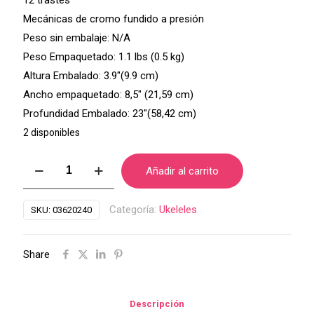
12 trastes
Mecánicas de cromo fundido a presión
Peso sin embalaje: N/A
Peso Empaquetado: 1.1 lbs (0.5 kg)
Altura Embalado: 3.9″(9.9 cm)
Ancho empaquetado: 8,5″ (21,59 cm)
Profundidad Embalado: 23″(58,42 cm)
2 disponibles
UKELELE
Añadir al carrito
PEAVEY
SOPRANO
Categoría:
Ukeleles
SKU:
03620240
REF
STUDENT
Share
cantidad
Descripción