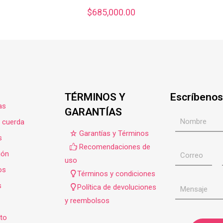
$
685,000.00
TÉRMINOS Y
Escríbenos
as
GARANTÍAS
e cuerda
Garantías y Términos
s
Recomendaciones de
ión
uso
os
Términos y condiciones
s
Política de devoluciones
y reembolsos
to