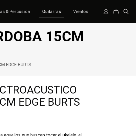
ías & Percusión
Guitarras
Vientos
RDOBA 15CM
CM EDGE BURTS
ECTROACUSTICO
CM EDGE BURTS
a aquellos que buscan tocar el ukelele, el