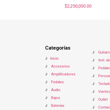
$
2,250,000.00
Categorías
♪
Guitarr
♪
Inicio
♪
Inst. d
♪
Accesorios
♪
Pedale
♪
Amplificadores
♪
Percus
♪
Pedales
♪
Teclad
♪
Audio
♪
Viento
♪
Bajos
♪
Outlet
♪
Baterías
♪
Contac