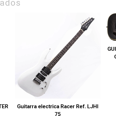
nados
GU
TER
Guitarra electrica Racer Ref. LJHI
75