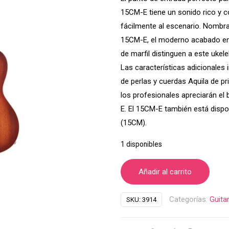
15CM-E tiene un sonido rico y 
fácilmente al escenario. Nombr
15CM-E, el moderno acabado en 
de marfil distinguen a este ukel
Las características adicionales
de perlas y cuerdas Aquila de pr
los profesionales apreciarán el 
E. El 15CM-E también está dispon
(15CM).
1 disponibles
Añadir al carrito
Categorías:
Guita
SKU:
3914