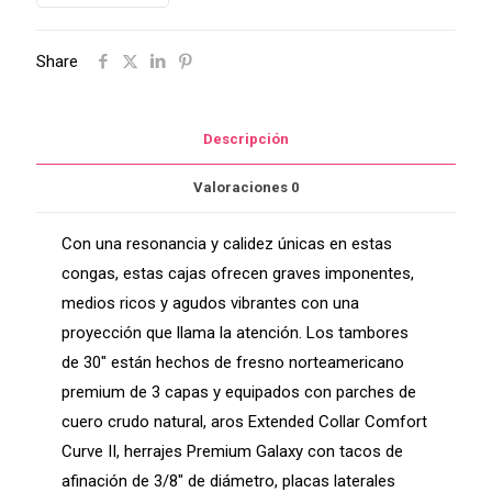
Galaxy
de
Share
12-
1/2"
LP807Z-
Descripción
AW
cantidad
Valoraciones
0
Con una resonancia y calidez únicas en estas
congas, estas cajas ofrecen graves imponentes,
medios ricos y agudos vibrantes con una
proyección que llama la atención. Los tambores
de 30″ están hechos de fresno norteamericano
premium de 3 capas y equipados con parches de
cuero crudo natural, aros Extended Collar Comfort
Curve II, herrajes Premium Galaxy con tacos de
afinación de 3/8″ de diámetro, placas laterales