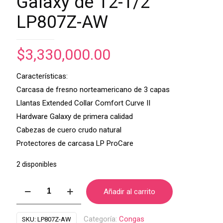
Galaxy de 12-1/2″
LP807Z-AW
$
3,330,000.00
Características:
Carcasa de fresno norteamericano de 3 capas
Llantas Extended Collar Comfort Curve II
Hardware Galaxy de primera calidad
Cabezas de cuero crudo natural
Protectores de carcasa LP ProCare
2 disponibles
Tumba
Añadir al carrito
LP
Giovanni
Categoría:
Congas
SKU:
LP807Z-AW