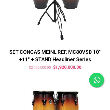
SET CONGAS MEINL REF. MC80VSB 10″
+11″ + STAND Headliner Series
El
El
$
1,920,000.00
$
2,450,000.00
precio
precio
original
actual
era:
es:
$2,450,000.00.
$1,920,000.00.