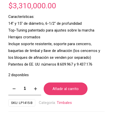
$
3,310,000.00
Características:
14″ y 15″ de diámetro, 6-1/2″ de profundidad
Top-Tuning patentado para ajustes sobre la marcha
Herrajes cromados
Incluye soporte resistente, soporte para cencerro,
baquetas de timbal y llave de afinación (los cencerros y
los bloques de afinación se venden por separado)
Patentes de EE. UU. números 8.609.967 y 9.437.176
2 disponibles
Timbales
Añadir al carrito
LP
Prestige
Categoría:
Timbales
SKU:
LP1415-B
de
14"