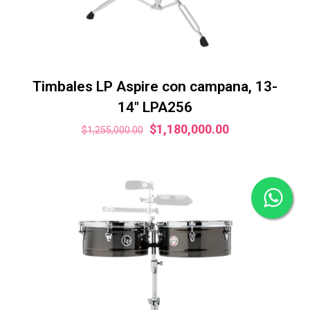
Timbales LP Aspire con campana, 13-
14″ LPA256
El
El
$
1,180,000.00
$
1,255,000.00
precio
precio
original
actual
era:
es:
$1,255,000.00.
$1,180,000.00.