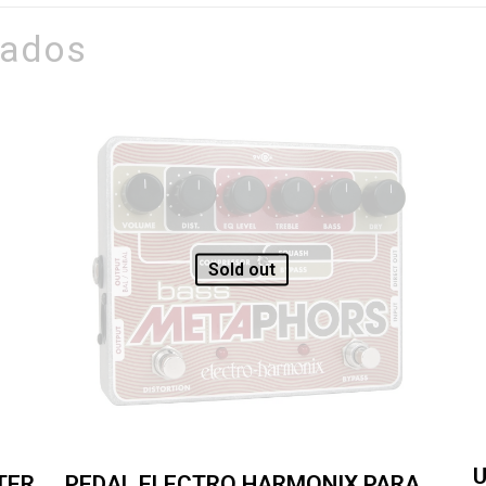
nados
Sold out
TER
PEDAL ELECTRO HARMONIX PARA