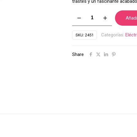
trastes y un fascinante acabado
Schecter
Añadir
Omen
Elite
Categorías:
Eléct
SKU:
2451
6
Ebony
Share
Charcoal
SKU:2451
cantidad