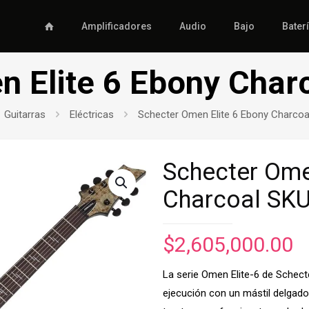
Amplificadores
Audio
Bajo
Bater
n Elite 6 Ebony Char
Guitarras
Eléctricas
Schecter Omen Elite 6 Ebony Charcoa
Schecter Ome
Charcoal SK
$
2,605,000.00
La serie Omen Elite-6 de Schecter
ejecución con un mástil delgado