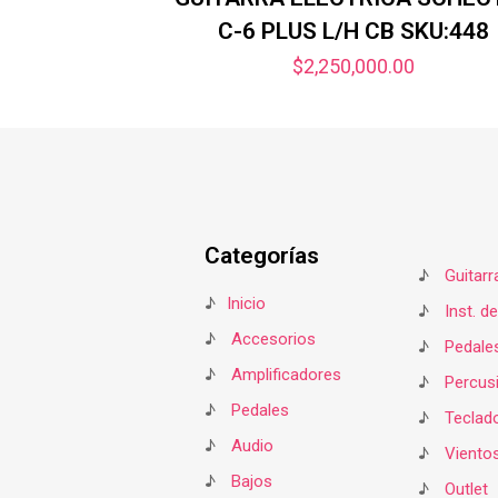
C-6 PLUS L/H CB SKU:448
$
2,250,000.00
Categorías
♪
Guitarr
♪
Inicio
♪
Inst. d
♪
Accesorios
♪
Pedale
♪
Amplificadores
♪
Percus
♪
Pedales
♪
Teclad
♪
Audio
♪
Viento
♪
Bajos
♪
Outlet