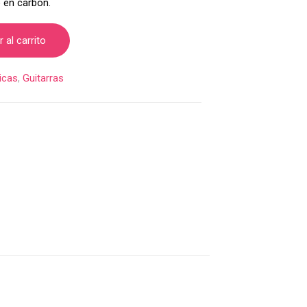
 en carbón.
 al carrito
ricas
,
Guitarras