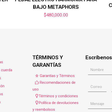
C
BAJO METAPHORS
$
480,000.00
TÉRMINOS Y
Escríbenos
as
GARANTÍAS
e cuerda
Garantías y Términos
s
Recomendaciones de
ión
uso
os
Términos y condiciones
s
Política de devoluciones
y reembolsos