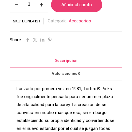
Picks
Añadir al carrito
Dunlop
Tortex
Categoría:
Accesorios
SKU:
DUNL4121
Sharp
c/u
Share
cantidad
Descripción
Valoraciones
0
Lanzado por primera vez en 1981, Tortex ® Picks
fue originalmente pensado para ser un reemplazo
de alta calidad para la carey. La creación de se
convirtió en mucho más que eso, sin embargo,
estableciendo su propia identidad y convirtiéndose
en el nuevo estándar por el cual se juzgan todas