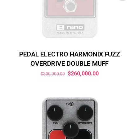
PEDAL ELECTRO HARMONIX FUZZ
OVERDRIVE DOUBLE MUFF
El
El
$
260,000.00
$
300,000.00
precio
precio
original
actual
era:
es:
$300,000.00.
$260,000.00.