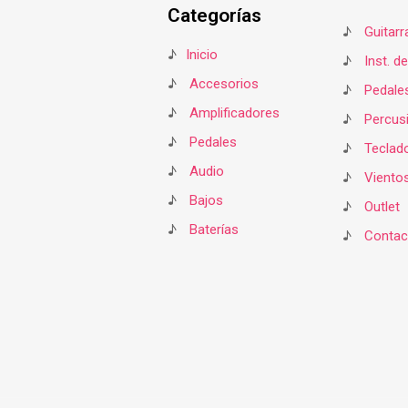
Categorías
♪
Guitarr
♪
Inicio
♪
Inst. d
♪
Accesorios
♪
Pedale
♪
Amplificadores
♪
Percus
♪
Pedales
♪
Teclad
♪
Audio
♪
Viento
♪
Bajos
♪
Outlet
♪
Baterías
♪
Contac