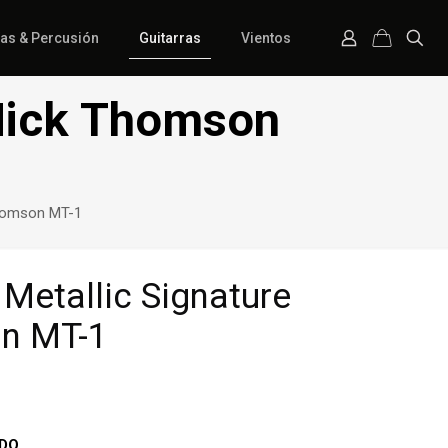
ías & Percusión
Guitarras
Vientos
 Mick Thomson
Thomson MT-1
Metallic Signature
n MT-1
IDO