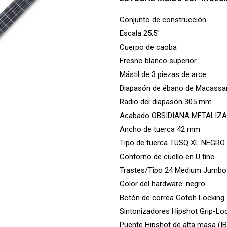
Conjunto
de construcción
Escala
25,5″
Cuerpo
de caoba
Fresno blanco
superior
Mástil de 3 piezas de
arce
Diapasón
de ébano de Macassa
Radio del diapasón
305 mm
Acabado
OBSIDIANA METALIZ
Ancho de tuerca
42 mm
Tipo de tuerca
TUSQ XL NEGRO
Contorno de cuello
en U fino
Trastes/Tipo
24 Medium Jumbo 
Color del hardware:
negro
Botón de correa
Gotoh Locking
Sintonizadores
Hipshot Grip-Lo
Puente
Hipshot de alta masa (I