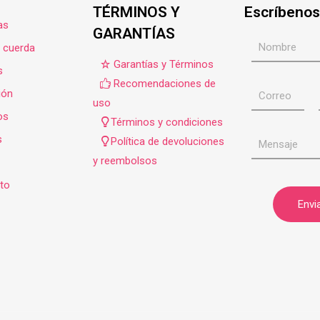
TÉRMINOS Y
Escríbenos
as
GARANTÍAS
e cuerda
Garantías y Términos
s
Recomendaciones de
ión
uso
os
Términos y condiciones
s
Política de devoluciones
y reembolsos
to