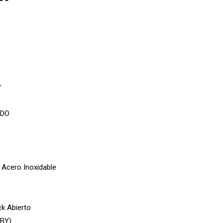
r
ADO
Acero Inoxidable
ck Abierto
BBY)