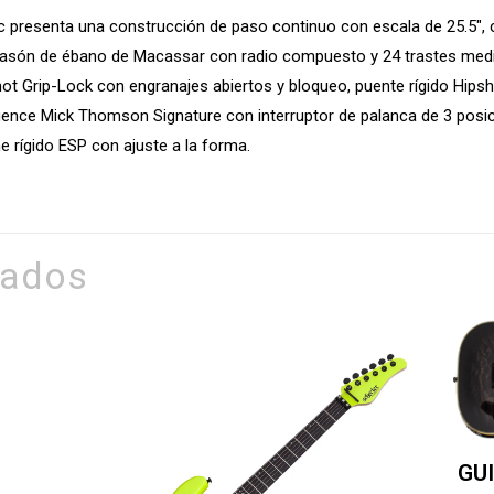
c presenta una construcción de paso continuo con escala de 25.5″,
iapasón de ébano de Macassar con radio compuesto y 24 trastes med
hot Grip-Lock con engranajes abiertos y bloqueo, puente rígido Hips
luence Mick Thomson Signature con interruptor de palanca de 3 posi
e rígido ESP con ajuste a la forma.
nados
GU