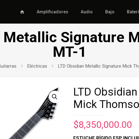
Amplificadores
Audio
Bajo
Bater
 Metallic Signature
MT-1
uitarras
Eléctricas
LTD Obsidian Metallic Signature Mick 
LTD Obsidian 
Mick Thomso
$
8,350,000.00
ESTUCHE RÍGIDO ESP INCLU