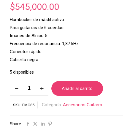
$
545,000.00
Humbucker de mástil activo
Para guitarras de 6 cuerdas
Imanes de Alnico 5
Frecuencia de resonancia: 1,87 kHz
Conector rápido
Cubierta negra
5 disponibles
Humbucker
Añadir al carrito
Activo
EMG
Categoría:
Accesorios Guitarra
SKU:
EMG85
85
Black
Share
cantidad