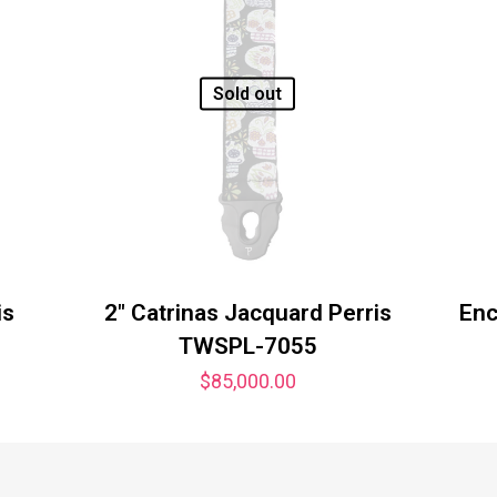
Sold out
is
2″ Catrinas Jacquard Perris
Enc
TWSPL-7055
$
85,000.00