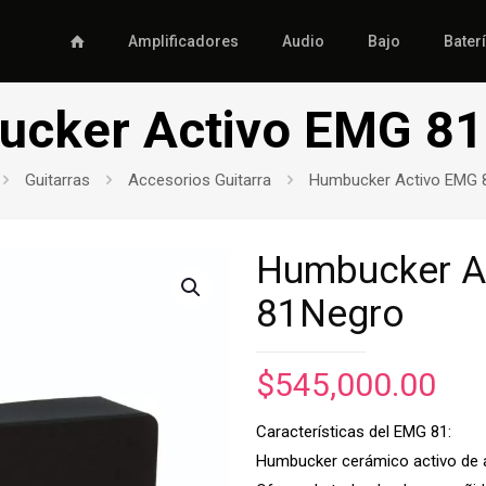
Amplificadores
Audio
Bajo
Bater
cker Activo EMG 8
Guitarras
Accesorios Guitarra
Humbucker Activo EMG 
Humbucker A
81Negro
$
545,000.00
Características del EMG 81:
Humbucker cerámico activo de a