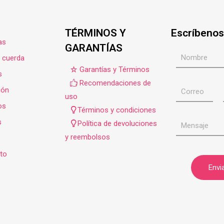
TÉRMINOS Y
Escríbenos
as
GARANTÍAS
e cuerda
Garantías y Términos
s
Recomendaciones de
ión
uso
os
Términos y condiciones
s
Política de devoluciones
y reembolsos
to