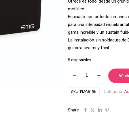
Ofrece de todo, desde un gruñid
metálico.
Equipado con potentes imanes d
para una intensidad inquebrantab
gama increíble y un sustain fluid
La instalación sin soldadura de 
guitarra sea muy fácil.
5 disponibles
Humbucker
Añadir
Activo
EMG
Categoría:
Ac
SKU:
EMG81BK
81Negro
cantidad
Share