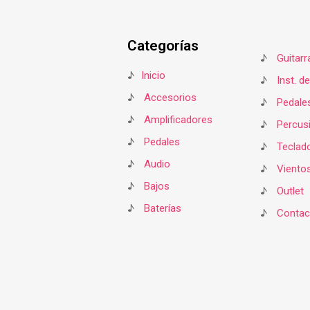
Categorías
♪
Guitarr
♪
Inicio
♪
Inst. d
♪
Accesorios
♪
Pedale
♪
Amplificadores
♪
Percus
♪
Pedales
♪
Teclad
♪
Audio
♪
Viento
♪
Bajos
♪
Outlet
♪
Baterías
♪
Contac