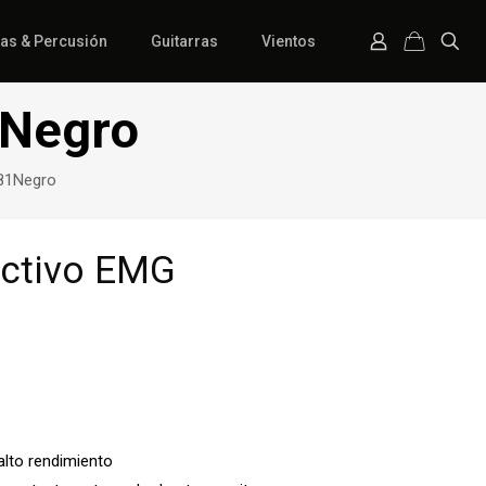
ías & Percusión
Guitarras
Vientos
1Negro
81Negro
ctivo EMG
lto rendimiento