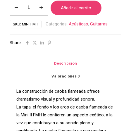
Guitarra
Añadir al carrito
Mini
ll
Categorías:
Acústicas
,
Guitarras
SKU:
MINI FMH
FMH
Flamed
Share
Mahogany
cantidad
Descripción
Valoraciones
0
La construcción de caoba flameada ofrece
dramatismo visual y profundidad sonora.
La tapa, el fondo y los aros de caoba flameada de
la Mini II FMH le confieren un aspecto exótico, a la
vez que contribuyen a su sonido pleno y
equilibrado. La caoba flameada es una madera