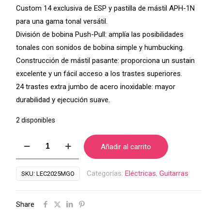
Custom 14 exclusiva de ESP y pastilla de mástil APH-1N
para una gama tonal versátil.
División de bobina Push-Pull: amplía las posibilidades
tonales con sonidos de bobina simple y humbucking.
Construcción de mástil pasante: proporciona un sustain
excelente y un fácil acceso a los trastes superiores.
24 trastes extra jumbo de acero inoxidable: mayor
durabilidad y ejecución suave.
2 disponibles
Guitarra
Añadir al carrito
LTD
50th
Categorías:
Eléctricas
,
Guitarras
SKU:
LEC2025MGO
Anniversary
Metallic
Share
Gold