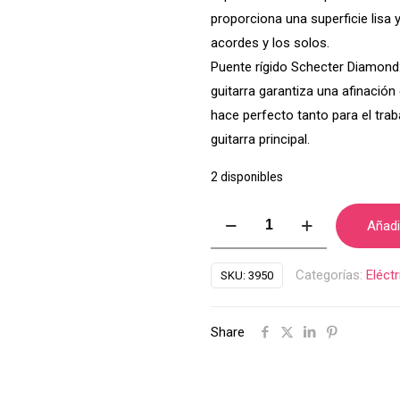
proporciona una superficie lisa y
acordes y los solos.
Puente rígido Schecter Diamond:
guitarra garantiza una afinación
hace perfecto tanto para el trab
guitarra principal.
2 disponibles
Guitarra
Añadir
Electrica
Schecter
Categorías:
Eléct
SKU:
3950
C-
1
Share
Standard
Black
Fade