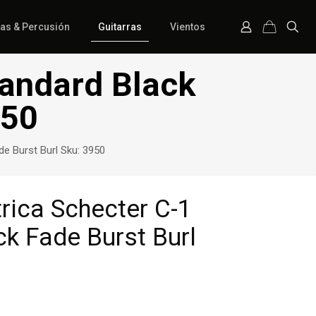
ías & Percusión
Guitarras
Vientos
tandard Black
950
de Burst Burl Sku: 3950
trica Schecter C-1
ck Fade Burst Burl