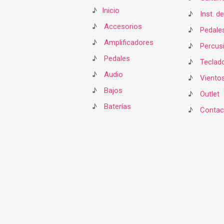
♪
Inicio
♪
Inst. d
♪
Accesorios
♪
Pedale
♪
Amplificadores
♪
Percus
♪
Pedales
♪
Teclad
♪
Audio
♪
Viento
♪
Bajos
♪
Outlet
♪
Baterías
♪
Contac