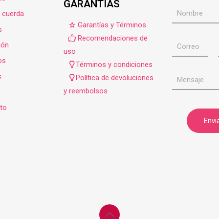
GARANTÍAS
e cuerda
Garantías y Términos
s
Recomendaciones de
ión
uso
os
Términos y condiciones
s
Política de devoluciones
y reembolsos
to