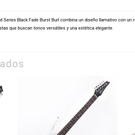
Burst
Burl
Sku:
rd Series Black Fade Burst Burl combina un diseño llamativo con un r
3950
istas que buscan tonos versátiles y una estética elegante.
cantidad
nados