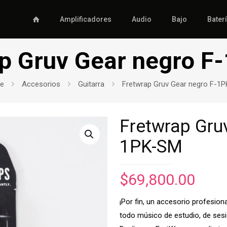
Amplificadores
Audio
Bajo
Bater
p Gruv Gear negro 
e
Accesorios
Guitarra
Fretwrap Gruv Gear negro F-1
Fretwrap Gru
1PK-SM
$
69,800.00
¡Por fin, un accesorio profesio
todo músico de estudio, de sesió