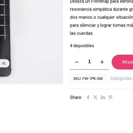
Desliza un FretWrap para elimin
resonancia simpática durante gr
dos manos o cualquier situació
para silenciar y lograr tomas má
las cuerdas.
4 disponibles
Fretwrap
Añadir
Gruv
Gear
Categorías
SKU:
FW-1PK-SM
negro
F-
Share
1PK-
SM
cantidad