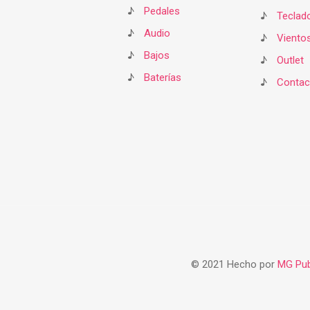
♪
Pedales
♪
Teclad
♪
Audio
♪
Viento
♪
Bajos
♪
Outlet
♪
Baterías
♪
Contac
© 2021 Hecho por
MG Pub