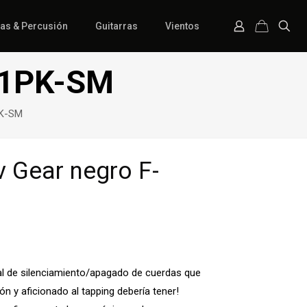
ías & Percusión
Guitarras
Vientos
F-1PK-SM
PK-SM
v Gear negro F-
nal de silenciamiento/apagado de cuerdas que
n y aficionado al tapping debería tener!