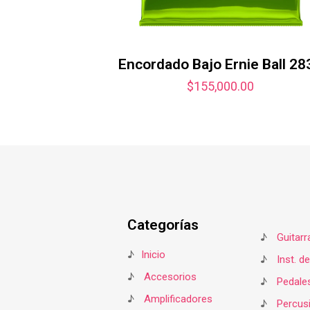
Encordado Bajo Ernie Ball 28
$
155,000.00
Categorías
♪
Guitarr
♪
Inicio
♪
Inst. d
♪
Accesorios
♪
Pedale
♪
Amplificadores
♪
Percus