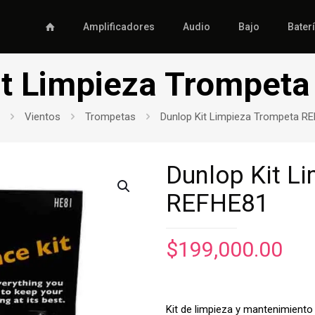
Amplificadores
Audio
Bajo
Bater
it Limpieza Trompet
Vientos
Trompetas
Dunlop Kit Limpieza Trompeta R
Dunlop Kit L
REFHE81
$
199,000.00
Kit de limpieza y mantenimient