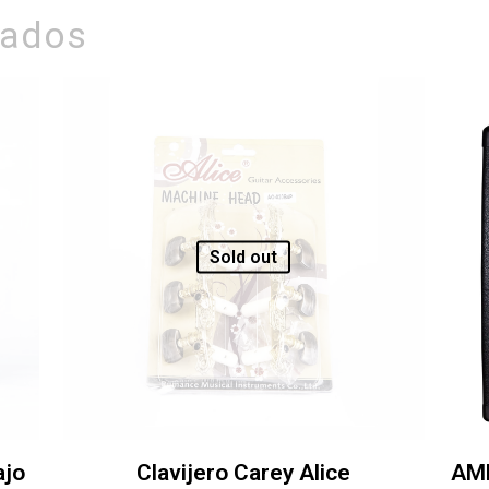
nados
Sold out
ajo
Clavijero Carey Alice
AM