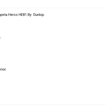
ompeta Herco HE81 By Dunlop.
.
rior.