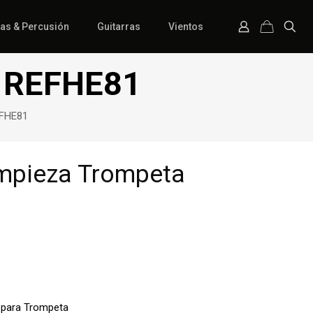
ías & Percusión
Guitarras
Vientos
a REFHE81
EFHE81
impieza Trompeta
o para Trompeta