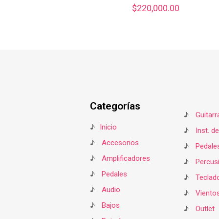
$
220,000.00
Categorías
♪
Guitarr
♪
Inicio
♪
Inst. d
♪
Accesorios
♪
Pedale
♪
Amplificadores
♪
Percus
♪
Pedales
♪
Teclad
♪
Audio
♪
Viento
♪
Bajos
♪
Outlet