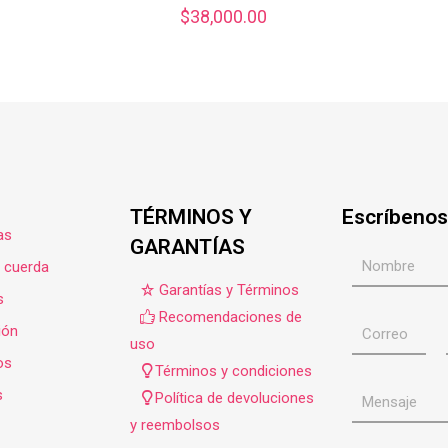
$
38,000.00
TÉRMINOS Y
Escríbenos
as
GARANTÍAS
e cuerda
Garantías y Términos
s
Recomendaciones de
ión
uso
os
Términos y condiciones
s
Política de devoluciones
y reembolsos