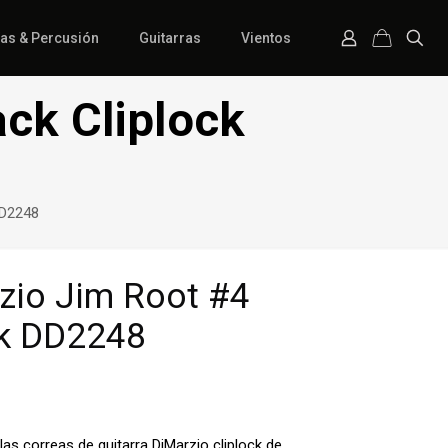
ías & Percusión
Guitarras
Vientos
ck Cliplock
DD2248
zio Jim Root #4
ck DD2248
as correas de guitarra DiMarzio cliplock
de