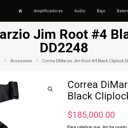
Amplificadores
Audio
Bajo
Bater
arzio Jim Root #4 Bla
DD2248
e
Accesorios
Correa DiMarzio Jim Root #4 Black Cliplock 
Correa DiMar
Black Cliplo
$
185,000.00
Para celebrar que Jim ha usado l