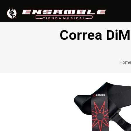
Correa DiM
Hom