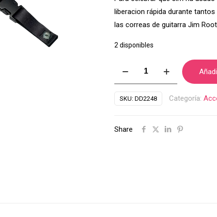
liberacion
rápida durante tantos
las correas de guitarra Jim Roo
2 disponibles
Correa
Añadir
DiMarzio
Jim
Categoría:
Acc
SKU:
DD2248
Root
#4
Share
Black
Cliplock
DD2248
cantidad