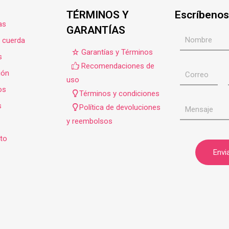
TÉRMINOS Y
Escríbenos
as
GARANTÍAS
e cuerda
Garantías y Términos
s
Recomendaciones de
ión
uso
os
Términos y condiciones
s
Política de devoluciones
y reembolsos
to