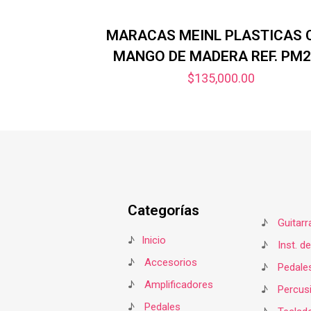
MARACAS MEINL PLASTICAS 
MANGO DE MADERA REF. PM
$
135,000.00
Categorías
♪
Guitarr
♪
Inicio
♪
Inst. d
♪
Accesorios
♪
Pedale
♪
Amplificadores
♪
Percus
♪
Pedales