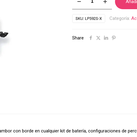
Añadir
Para
Platillo
Categoría:
Ac
SKU:
LP592S-X
LP
LP592S-
Share
X
cantidad
 tambor con borde en cualquier kit de batería, configuraciones de pe