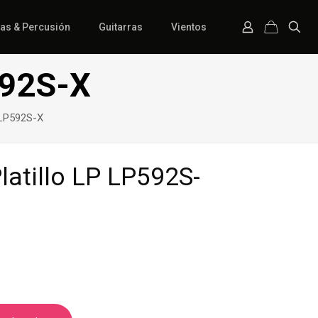
ías & Percusión
Guitarras
Vientos
592S-X
 LP592S-X
latillo LP LP592S-