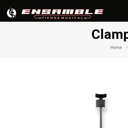
Clamp
Home