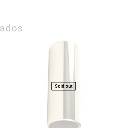
nados
Sold out