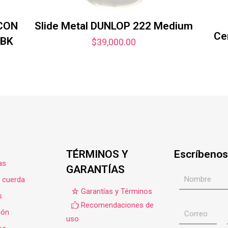
CON
Slide Metal DUNLOP 222 Medium
Ce
2BK
$
39,000.00
TÉRMINOS Y
Escríbenos
as
GARANTÍAS
e cuerda
Garantías y Términos
s
Recomendaciones de
ión
uso