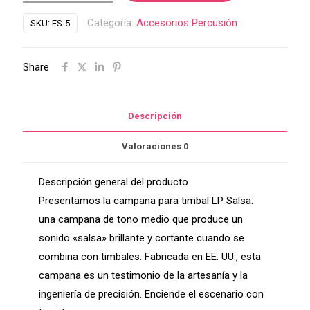
para
Categoría:
Accesorios Percusión
SKU:
ES-5
timbal
ES-
Share
5
cantidad
Descripción
Valoraciones
0
Descripción general del producto
Presentamos la campana para timbal LP Salsa:
una campana de tono medio que produce un
sonido «salsa» brillante y cortante cuando se
combina con timbales. Fabricada en EE. UU., esta
campana es un testimonio de la artesanía y la
ingeniería de precisión. Enciende el escenario con