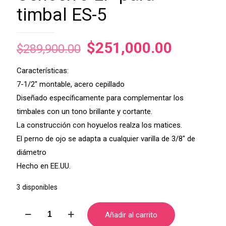
timbal ES-5
El
El
$
251,000.00
$
289,900.00
precio
precio
Características:
original
actual
7-1/2″ montable, acero cepillado
era:
es:
Diseñado específicamente para complementar los
$289,900.00.
$251,00
timbales con un tono brillante y cortante.
La construcción con hoyuelos realza los matices.
El perno de ojo se adapta a cualquier varilla de 3/8″ de
diámetro
Hecho en EE.UU.
3 disponibles
Cencerro
Añadir al carrito
LP