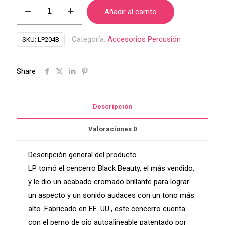
Cencerro
Añadir al carrito
LP
cromado
Categoría:
Accesorios Percusión
SKU:
LP204B
de
5-
Share
1/2
LP204B
cantidad
Descripción
Valoraciones
0
Descripción general del producto
LP tomó el cencerro Black Beauty, el más vendido,
y le dio un acabado cromado brillante para lograr
un aspecto y un sonido audaces con un tono más
alto. Fabricado en EE. UU., este cencerro cuenta
con el perno de ojo autoalineable patentado por