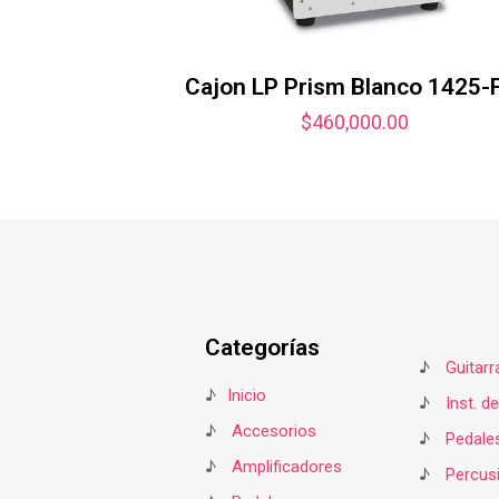
Cajon LP Prism Blanco 1425
$
460,000.00
Categorías
♪
Guitarr
♪
Inicio
♪
Inst. d
♪
Accesorios
♪
Pedale
♪
Amplificadores
♪
Percus