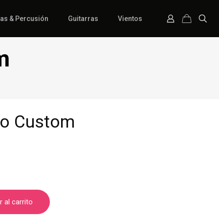
ías & Percusión
Guitarras
Vientos
m
no Custom
 al carrito