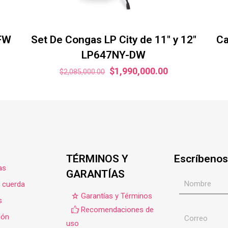
-FW
Set De Congas LP City de 11″ y 12″
Ca
LP647NY-DW
El
El
$
1,990,000.00
$
2,085,000.00
precio
precio
original
actual
era:
es:
$2,085,000.00.
$1,990,000.00.
TÉRMINOS Y
Escríbenos
as
GARANTÍAS
e cuerda
Garantías y Términos
s
Recomendaciones de
ión
uso