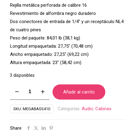
Rejilla metálica perforada de calibre 16
Revestimiento de alfombra negro duradero
Dos conectores de entrada de 1/4″ y un receptáculo NL4
de cuatro pines
Peso del paquete: 84,01 lb (38,1 kg)
Longitud empaquetada: 27,75″ (70,48 cm)
Ancho empaquetado: 27,25″ (69,22 cm)
Altura empaquetada: 23″ (58,42 cm)
3 disponibles
Cabina
Añadir al carrito
Peavey
Mega
Categorías:
Audio
,
Cabinas
SKU:
MEGABASS410
Bass
410
Share
Para