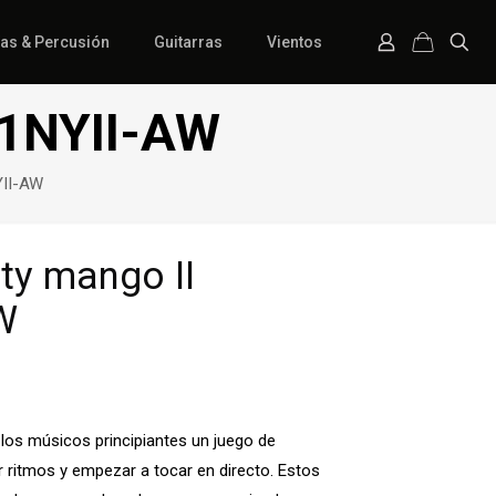
ías & Percusión
Guitarras
Vientos
01NYII-AW
YII-AW
ty mango II
W
 los músicos principiantes un juego de
r ritmos y empezar a tocar en directo. Estos