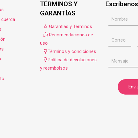
TÉRMINOS Y
Escríbenos
as
GARANTÍAS
e cuerda
Garantías y Términos
s
Recomendaciones de
ión
uso
os
Términos y condiciones
s
Política de devoluciones
y reembolsos
to