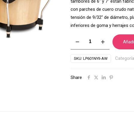
tambores de 6″ y 7″ están fab
con parches de cuero crudo natu
tensión de 9/32″ de diámetro, p
inferiores de goma y herrajes c
Bongos
Añadir
LP
City
Categorí
SKU:
LP601NYII-AW
mango
II
Share
LP601NYII-
AW
cantidad