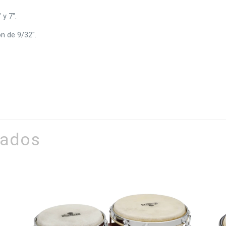
y 7″.
ón de 9/32″.
nados