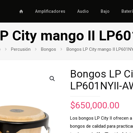
Amplificadores
Audio
Bajo
Bater
P City mango II LP6
e
Percusión
Bongos
Bongos LP City mango II LP601N
Bongos LP Ci
LP601NYII-A
$
650,000.00
Los bongos LP City II ofrecen a
bongos de calidad para practica