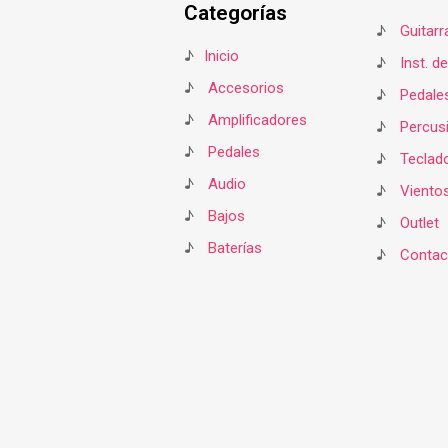
Categorías
♪
Guitarr
♪
Inicio
♪
Inst. d
♪
Accesorios
♪
Pedale
♪
Amplificadores
♪
Percus
♪
Pedales
♪
Teclad
♪
Audio
♪
Viento
♪
Bajos
♪
Outlet
♪
Baterías
♪
Contac