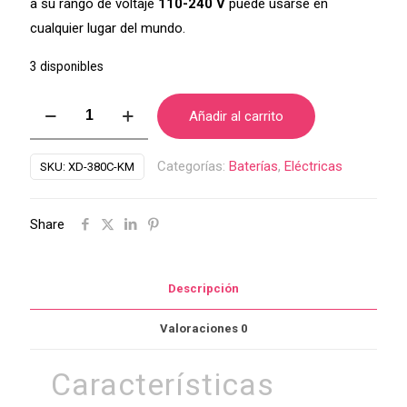
a su rango de voltaje
110-240 V
puede usarse en
cualquier lugar del mundo.
3 disponibles
Bateria
Añadir al carrito
Electronica
Stanton
Categorías:
Baterías
,
Eléctricas
SKU:
XD-380C-KM
XD-
380C-
Share
KM
cantidad
Descripción
Valoraciones
0
Características