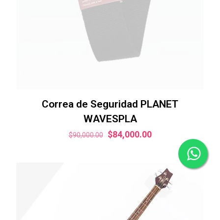
Correa de Seguridad PLANET
WAVESPLA
El
El
$
84,000.00
$
90,000.00
precio
precio
original
actual
era:
es:
$90,000.00.
$84,000.00.