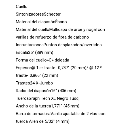
Cuello
SintonizadoresSchecter
Material del diapasónÉbano
Material del cuelloMulticapa de arce y nogal con
varillas de refuerzo de fibra de carbono
IncrustacionesPuntos desplazados/invertidos
Escala35″ (889 mm)
Forma del cuello»C» delgada
Espesor@ 1.er traste- 0,787″ (20 mm)/ @ 12.º
traste- 0,866″ (22 mm)
Trastes24 X-Jumbo
Radio del diapasón16″ (406 mm)
TuercaGraph Tech XL Negro Tusq
Ancho de la tuerca1,771″ (45 mm)
Barra de armaduraVarilla ajustable de 2 vías con
tuerca Allen de 5/32″ (4 mm)