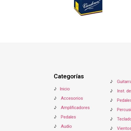
Categorías
♪
Guitarr
♪
Inicio
♪
Inst. d
♪
Accesorios
♪
Pedale
♪
Amplificadores
♪
Percus
♪
Pedales
♪
Teclad
♪
Audio
♪
Viento