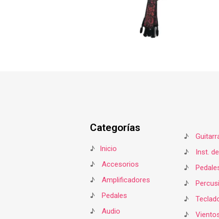
Categorías
♪
Guitarr
♪
Inicio
♪
Inst. d
♪
Accesorios
♪
Pedale
♪
Amplificadores
♪
Percus
♪
Pedales
♪
Teclad
♪
Audio
♪
Viento