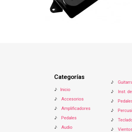
Categorías
♪
Guitarr
♪
Inicio
♪
Inst. d
♪
Accesorios
♪
Pedale
♪
Amplificadores
♪
Percus
♪
Pedales
♪
Teclad
♪
Audio
♪
Viento