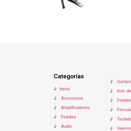
Categorías
♪
Guitarr
♪
Inicio
♪
Inst. d
♪
Accesorios
♪
Pedale
♪
Amplificadores
♪
Percus
♪
Pedales
♪
Teclad
♪
Audio
♪
Viento