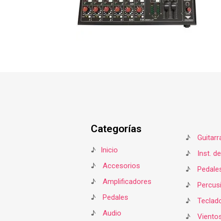
Categorías
♪
Guitarr
♪
Inicio
♪
Inst. d
♪
Accesorios
♪
Pedale
♪
Amplificadores
♪
Percus
♪
Pedales
♪
Teclad
♪
Audio
♪
Viento