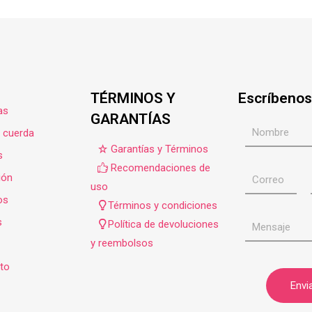
TÉRMINOS Y
Escríbenos
as
GARANTÍAS
e cuerda
Garantías y Términos
s
Recomendaciones de
ión
uso
os
Términos y condiciones
s
Política de devoluciones
y reembolsos
to