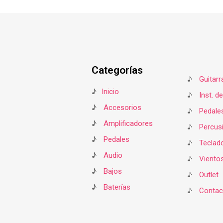
Categorías
♪
Guitarr
♪
Inicio
♪
Inst. d
♪
Accesorios
♪
Pedale
♪
Amplificadores
♪
Percus
♪
Pedales
♪
Teclad
♪
Audio
♪
Viento
♪
Bajos
♪
Outlet
♪
Baterías
♪
Contac