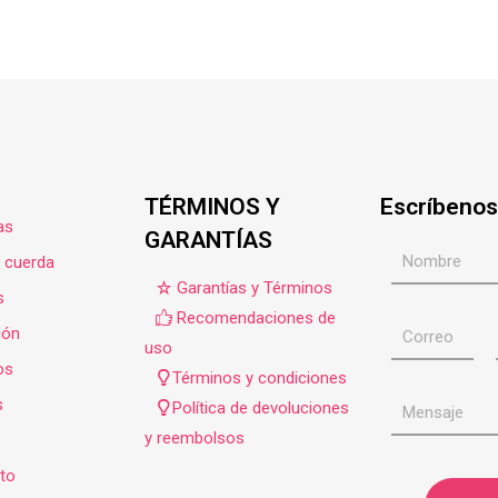
TÉRMINOS Y
Escríbenos
as
GARANTÍAS
e cuerda
Garantías y Términos
s
Recomendaciones de
ión
uso
os
Términos y condiciones
s
Política de devoluciones
y reembolsos
to