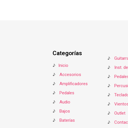
Categorías
♪
Guitarr
♪
Inicio
♪
Inst. d
♪
Accesorios
♪
Pedale
♪
Amplificadores
♪
Percus
♪
Pedales
♪
Teclad
♪
Audio
♪
Viento
♪
Bajos
♪
Outlet
♪
Baterías
♪
Contac