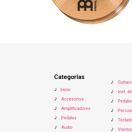
Categorías
♪
Guitarr
♪
Inicio
♪
Inst. d
♪
Accesorios
♪
Pedale
♪
Amplificadores
♪
Percus
♪
Pedales
♪
Teclad
♪
Audio
♪
Viento