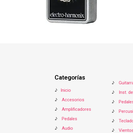
Categorías
♪
Guitarr
♪
Inicio
♪
Inst. d
♪
Accesorios
♪
Pedale
♪
Amplificadores
♪
Percus
♪
Pedales
♪
Teclad
♪
Audio
♪
Viento