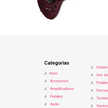
Categorías
♪
Guitarr
♪
Inicio
♪
Inst. d
♪
Accesorios
♪
Pedale
♪
Amplificadores
♪
Percus
♪
Pedales
♪
Teclad
♪
Audio
♪
Viento