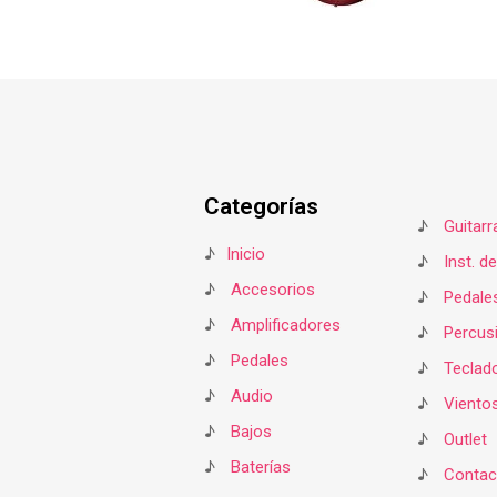
Categorías
♪
Guitarr
♪
Inicio
♪
Inst. d
♪
Accesorios
♪
Pedale
♪
Amplificadores
♪
Percus
♪
Pedales
♪
Teclad
♪
Audio
♪
Viento
♪
Bajos
♪
Outlet
♪
Baterías
♪
Contac