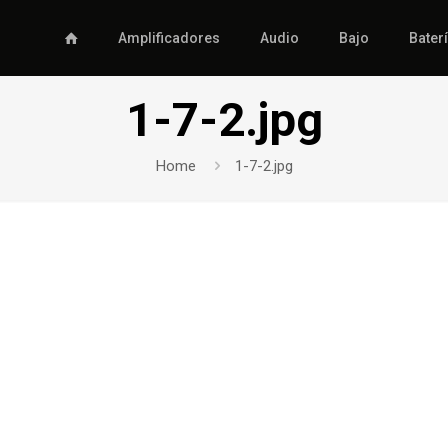
Amplificadores
Audio
Bajo
Bater
1-7-2.jpg
Home
1-7-2.jpg