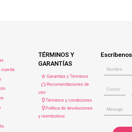
TÉRMINOS Y
Escríbenos
as
GARANTÍAS
e cuerda
Garantías y Términos
s
Recomendaciones de
ión
uso
os
Términos y condiciones
s
Política de devoluciones
y reembolsos
to