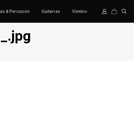
ías & Percusión
Guitarras
Vientos
_.jpg