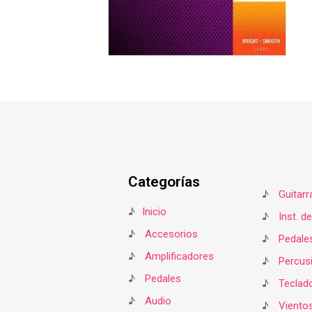
Categorías
♪
Guitarr
♪
Inicio
♪
Inst. d
♪
Accesorios
♪
Pedale
♪
Amplificadores
♪
Percus
♪
Pedales
♪
Teclad
♪
Audio
♪
Viento