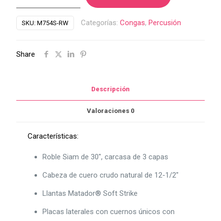
LP
Matador
Categorías:
Congas
,
Percusión
SKU:
M754S-RW
de
12-
Share
1/2″
Red
Gold
Descripción
M754S-
RW
Valoraciones
0
cantidad
Características:
Roble Siam de 30″, carcasa de 3 capas
Cabeza de cuero crudo natural de 12-1/2″
Llantas Matador® Soft Strike
Placas laterales con cuernos únicos con