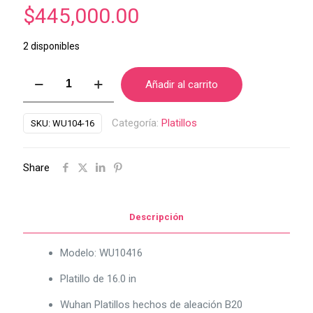
$
445,000.00
2 disponibles
PLATILLO
Añadir al carrito
WUHAN
CHINA
Categoría:
Platillos
SKU:
WU104-16
DE
16"
Share
cantidad
Descripción
Modelo: WU10416
Platillo de 16.0 in
Wuhan Platillos hechos de aleación B20