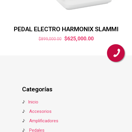
PEDAL ELECTRO HARMONIX SLAMMI
El
El
$
625,000.00
$
899,000.00
precio
precio
original
actual
era:
es:
$899,000.00.
$625,000.00.
Categorías
♪
Inicio
♪
Accesorios
♪
Amplificadores
♪
Pedales