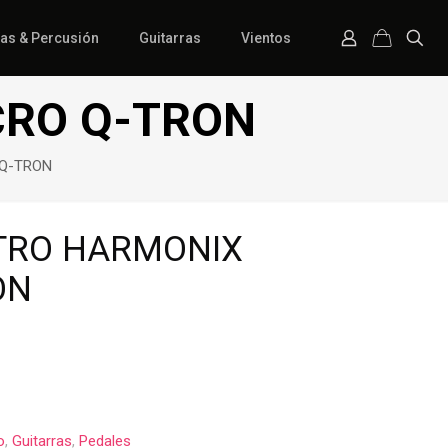
ías & Percusión
Guitarras
Vientos
CRO Q-TRON
 Q-TRON
TRO HARMONIX
ON
o
,
Guitarras
,
Pedales