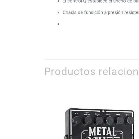
El control Q establece el ancho de ba
Chasis de fundición a presión resist
Productos relacio