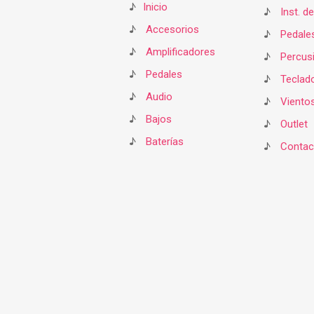
♪
Inicio
♪
Inst. d
♪
Accesorios
♪
Pedale
♪
Amplificadores
♪
Percus
♪
Pedales
♪
Teclad
♪
Audio
♪
Viento
♪
Bajos
♪
Outlet
♪
Baterías
♪
Contac