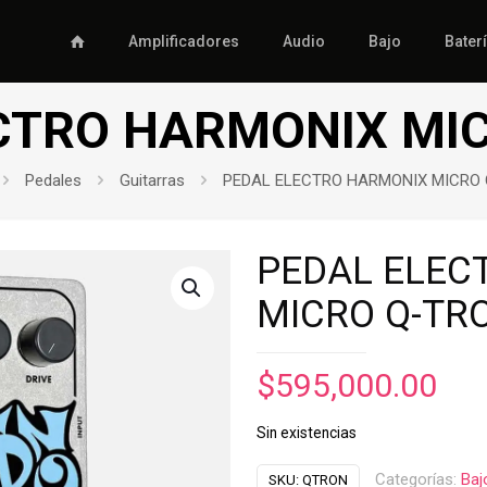
Amplificadores
Audio
Bajo
Bater
CTRO HARMONIX MI
Pedales
Guitarras
PEDAL ELECTRO HARMONIX MICRO
PEDAL ELEC
MICRO Q-TR
$
595,000.00
Sin existencias
Categorías:
Baj
SKU:
QTRON