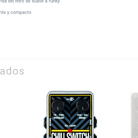
nda del filtro de suave a funky
ente y compacto
nados