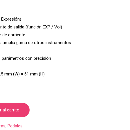
 Expresión)
te de salida (función EXP / Vol)
r de corriente
na amplia gama de otros instrumentos
s parámetros con precisión
5.5 mm (W) × 61 mm (H)
 al carrito
ras
,
Pedales