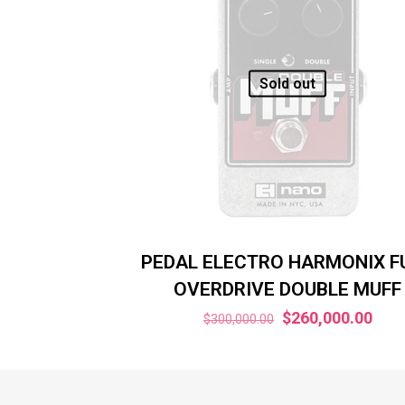
Sold out
PEDAL ELECTRO HARMONIX F
OVERDRIVE DOUBLE MUFF
El
El
$
260,000.00
$
300,000.00
precio
prec
original
actu
era:
es: