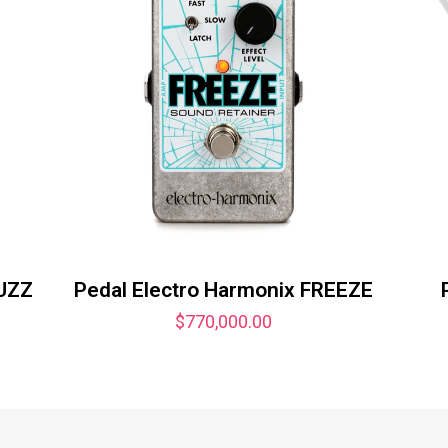
UZZ
Pedal Electro Harmonix FREEZE
$
770,000.00
io
al