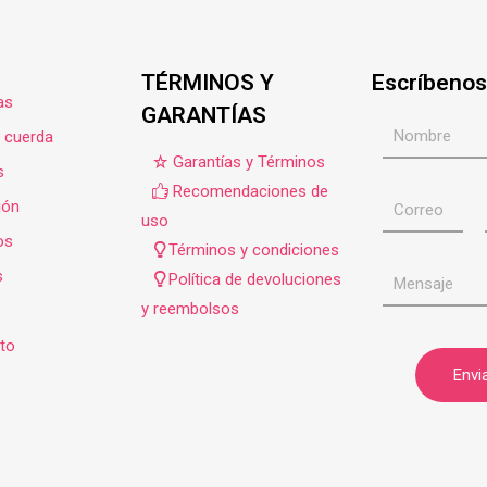
,000.00.
TÉRMINOS Y
Escríbenos
as
GARANTÍAS
e cuerda
Garantías y Términos
s
Recomendaciones de
ión
uso
os
Términos y condiciones
s
Política de devoluciones
y reembolsos
to