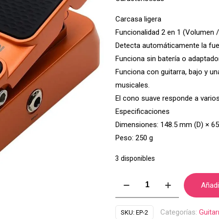
Carcasa ligera
Funcionalidad 2 en 1 (Volumen /
Detecta automáticamente la fuen
Funciona sin batería o adaptado
Funciona con guitarra, bajo y u
musicales.
El cono suave responde a vario
Especificaciones
Dimensiones: 148.5 mm (D) × 6
Peso: 250 g
3 disponibles
PEDAL
Añadir
DE
VOLUMEN
Categorías:
Guitar
SKU:
EP-2
Y