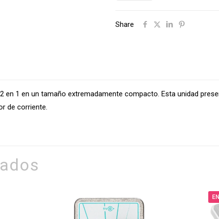
EXPRESION
Share
VALETON
EP-
2
cantidad
al 2 en 1 en un tamaño extremadamente compacto. Esta unidad pre
or de corriente.
nados
EN