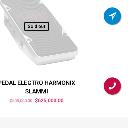
Sold out
PEDAL ELECTRO HARMONIX
SLAMMI
El
El
$
625,000.00
$
899,000.00
precio
precio
original
actual
era:
es: