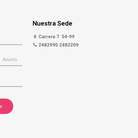
$899,000.00.
$625,000.00.
Nuestra Sede
Carrera 7 54-99
2482990 2482209