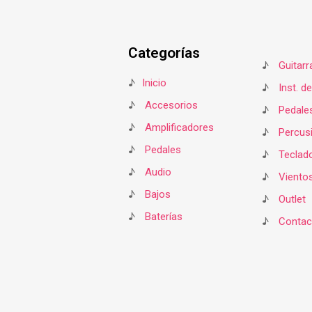
$300,000.00.
$260
Categorías
♪
Guitarr
♪
Inicio
♪
Inst. d
♪
Accesorios
♪
Pedale
♪
Amplificadores
♪
Percus
♪
Pedales
♪
Teclad
♪
Audio
♪
Viento
♪
Bajos
♪
Outlet
♪
Baterías
♪
Contac