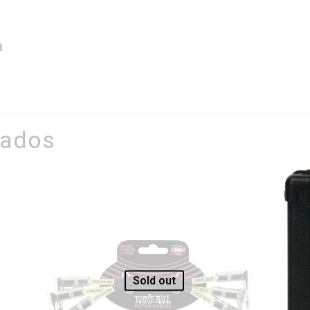
l
nados
Sold out