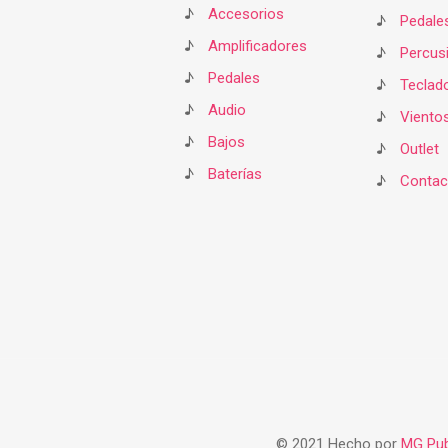
♪
Accesorios
♪
Pedale
♪
Amplificadores
♪
Percus
♪
Pedales
♪
Teclad
♪
Audio
♪
Viento
♪
Bajos
♪
Outlet
♪
Baterías
♪
Contac
© 2021 Hecho por
MG Pub