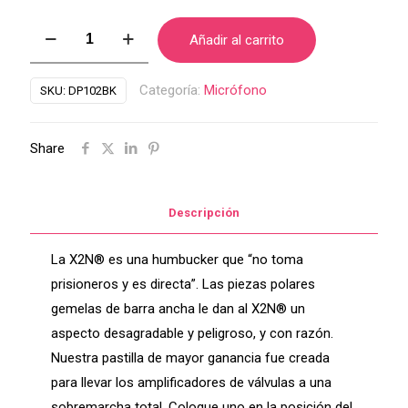
MICROFONOS
Añadir al carrito
DIMARZIO
PARA
Categoría:
Micrófono
SKU:
DP102BK
GUITARRA
ELECTRICA
Share
F
SPACED
X2N
Descripción
cantidad
La X2N® es una humbucker que “no toma
prisioneros y es directa”. Las piezas polares
gemelas de barra ancha le dan al X2N® un
aspecto desagradable y peligroso, y con razón.
Nuestra pastilla de mayor ganancia fue creada
para llevar los amplificadores de válvulas a una
sobremarcha total. Coloque uno en la posición del