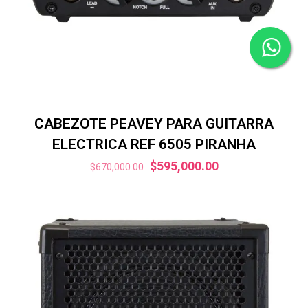
CABEZOTE PEAVEY PARA GUITARRA
ELECTRICA REF 6505 PIRANHA
El
El
$
595,000.00
$
670,000.00
precio
precio
original
actual
era:
es:
$670,000.00.
$595,000.00.