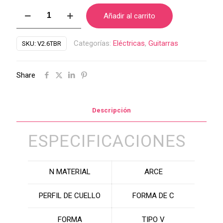
Guitarra
Añadir al carrito
Solar
V2.6TBR
Categorías:
Eléctricas
,
Guitarras
SKU:
V2.6TBR
SK
cantidad
Share
Descripción
ESPECIFICACIONES
N MATERIAL
ARCE
PERFIL DE CUELLO
FORMA DE C
FORMA
TIPO V