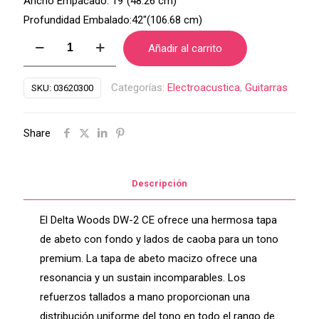
Ancho Empacado: 19″(48.26 cm)
Profundidad Embalado:42″(106.68 cm)
Guitarra
Añadir al carrito
electroacústica
Delta
Categorías:
Electroacustica
,
Guitarras
SKU:
03620300
Woods
DW-
Share
2
CE
GTR
Descripción
cantidad
El Delta Woods DW-2 CE ofrece una hermosa tapa
de abeto con fondo y lados de caoba para un tono
premium. La tapa de abeto macizo ofrece una
resonancia y un sustain incomparables. Los
refuerzos tallados a mano proporcionan una
distribución uniforme del tono en todo el rango de