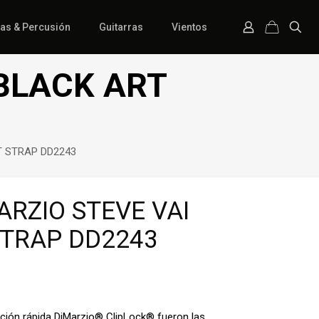
ías & Percusión
Guitarras
Vientos
BLACK ART
T STRAP DD2243
RZIO STEVE VAI
STRAP DD2243
ración rápida DiMarzio® ClipLock® fueron las