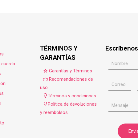
TÉRMINOS Y
Escríbenos
as
GARANTÍAS
e cuerda
Garantías y Términos
s
Recomendaciones de
ión
uso
os
Términos y condiciones
s
Política de devoluciones
y reembolsos
to