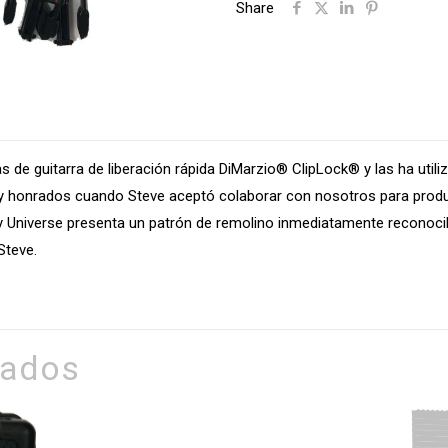
Share
ART
STRAP
DD2243
cantidad
s de guitarra de liberación rápida DiMarzio® ClipLock® y las ha util
 honrados cuando Steve aceptó colaborar con nosotros para produci
y Universe presenta un patrón de remolino inmediatamente reconocibl
Steve.
nados