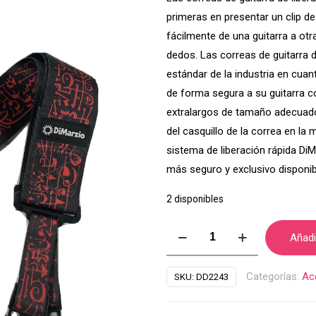
primeras en presentar un clip de
fácilmente de una guitarra a ot
dedos. Las correas de guitarra d
estándar de la industria en cuant
de forma segura a su guitarra co
extralargos de tamaño adecuado 
del casquillo de la correa en la m
sistema de liberación rápida Di
más seguro y exclusivo disponibl
2 disponibles
CORREA
Añadir
DIMARZIO
STEVE
Categorías:
Ac
SKU:
DD2243
VAI
BLACK