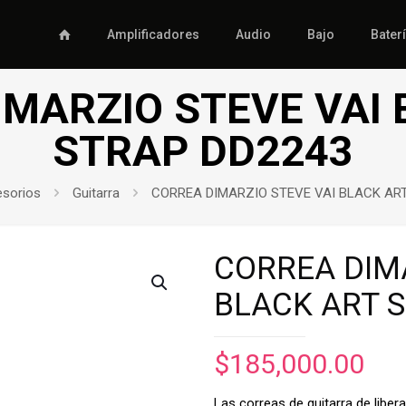
Amplificadores
Audio
Bajo
Bater
IMARZIO STEVE VAI 
STRAP DD2243
sorios
Guitarra
CORREA DIMARZIO STEVE VAI BLACK AR
CORREA DIMA
BLACK ART 
$
185,000.00
Las correas de guitarra de libe