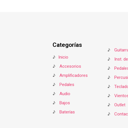
Categorías
♪
Guitarr
♪
Inicio
♪
Inst. d
♪
Accesorios
♪
Pedale
♪
Amplificadores
♪
Percus
♪
Pedales
♪
Teclad
♪
Audio
♪
Viento
♪
Bajos
♪
Outlet
♪
Baterías
♪
Contac