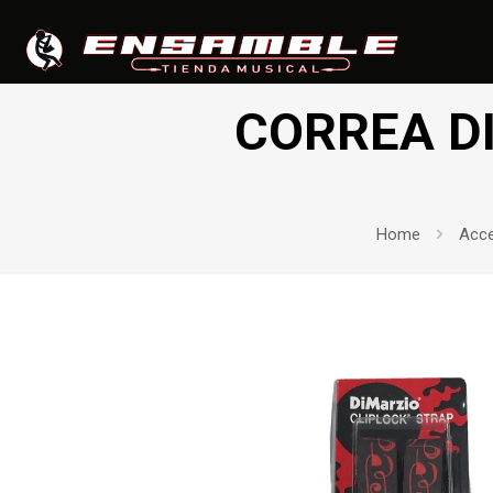
CORREA D
Home
Acce