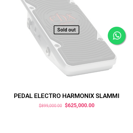
Sold out
PEDAL ELECTRO HARMONIX SLAMMI
El
El
$
625,000.00
$
899,000.00
precio
precio
original
actual
era:
es: