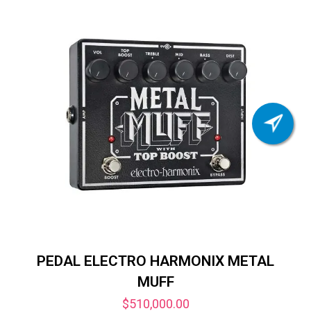
$899,000.00.
$625,000.00.
PEDAL ELECTRO HARMONIX METAL
MUFF
$
510,000.00